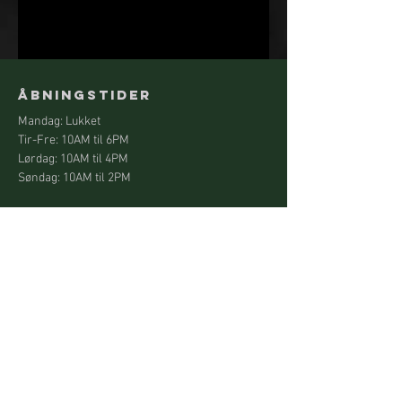
Åbningstider
Mandag: Lukket
Tir-Fre: 10AM til 6PM
Lørdag: 10AM til 4PM
Søndag: 10
AM til 2
PM
KONTAKT OS
Frederikssundsvej 183B, 2700 København
Tel:
+45 71 40 97 32
Email:
kobanefrisor@gmail.com
Menu
Hjem
Priser