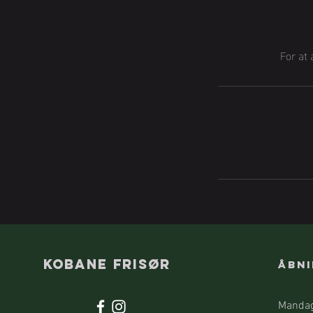
For at
kobane
Frisør
Åbni
Mandag