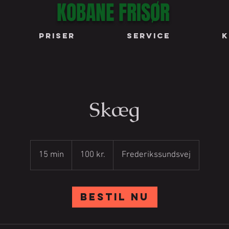
KOBANE FRISØR
PRISER
SERVICE
K
Skæg
100
danske
15 min
1
100 kr.
Frederikssundsvej
kroner
5
m
i
Bestil nu
n